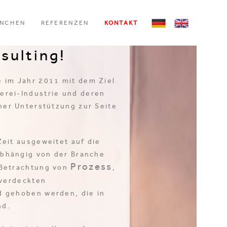
ANCHEN
REFERENZEN
KONTAKT
men bei der
sulting!
 im Jahr 2011 mit dem Ziel
erei-Industrie und deren
her Unterstützung zur Seite
eit ausgeweitet auf die
abhängig von der Branche
Prozess
 Betrachtung von
,
verdeckten
d gehoben werden, die in
nd.