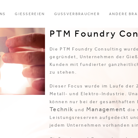
UNS
GIESSEREIEN
GUSSVERBRAUCHER
ANDERE BR
Herzlich Willkom
PTM Foundry Con
Die PTM Foundry Consulting wurde
gegründet, Unternehmen der Gieß
Kunden mit fundierter ganzheitlic
zu stehen.
Dieser Focus wurde im Laufe der Z
Metall- und Elektro-Industrie. Un
können nur bei der gesamthaften
Technik
Management
und
die 
Leistungsreserven aufgedeckt un
jedem Unternehmen vorhanden si