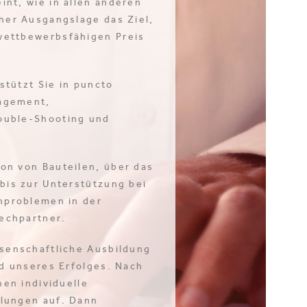
nt, wie in allen anderen
her Ausgangslage das Ziel,
wettbewerbsfähigen Preis
stützt Sie in puncto
agement,
ouble-Shooting und
on von Bauteilen, über das
bis zur Unterstützung bei
enproblemen in der
rechpartner.
ssenschaftliche Ausbildung
nd unseres Erfolges. Nach
nen individuelle
lungen auf. Dann